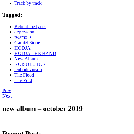
Track by track
Tagged:
Behind the lyrics
depression
fwsmolls
Gamiel Stone
HODJA
HODJA THE BAND
New Album
NOISOLUTON
tenboilevinson
The Flood
The Void
Post
Post:
Prev
“The
Post:
Next
navigation
Flood”
“The
–
Flood”
new album – october 2019
Track
–
by
Track
track
by
/
track
Recent Posts
Behind
/