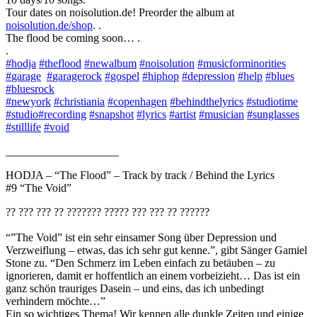
Tour dates on noisolution.de! Preorder the album at
noisolution.de/shop
. .
The flood be coming soon… .
.
#
hodja
#
theflood
#
newalbum
#
noisolution
#
musicforminorities
#
garage
#
garagerock
#
gospel
#
hiphop
#
depression
#
help
#
blues
#
bluesrock
#
newyork
#
christiania
#
copenhagen
#
behindthelyrics
#
studiotime
#
studio
#
recording
#
snapshot
#
lyrics
#
artist
#
musician
#
sunglasses
#
stilllife
#
void
____________________
HODJA – “The Flood” – Track by track / Behind the Lyrics
#9 “The Void”
?? ??? ??? ?? ??????? ????? ??? ??? ?? ??????
“”The Void” ist ein sehr einsamer Song über Depression und
Verzweiflung – etwas, das ich sehr gut kenne.”, gibt Sänger Gamiel
Stone zu. “Den Schmerz im Leben einfach zu betäuben – zu
ignorieren, damit er hoffentlich an einem vorbeizieht… Das ist ein
ganz schön trauriges Dasein – und eins, das ich unbedingt
verhindern möchte…”
Ein so wichtiges Thema! Wir kennen alle dunkle Zeiten und einige