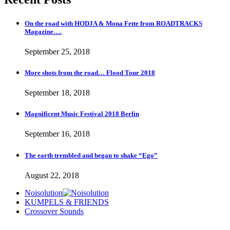
the
Behind
Lyrics
the
On the road with HODJA & Mona Fette from ROADTRACKS
#8
Lyrics
Magazine….
“Never
#10
Kneel”
“Desperate
September 25, 2018
Souls”
More shots from the road… Flood Tour 2018
September 18, 2018
Magnificent Music Festival 2018 Berlin
September 16, 2018
The earth trembled and began to shake “Ego”
August 22, 2018
Noisolution
KUMPELS & FRIENDS
Crossover Sounds