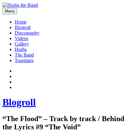
Skip
to
Menu
content
Hodjamusic
Home
Blogroll
Discography
Videos
Gallery
Hodja
The Band
Tourdates
Social
Facebook
YouTube
Media
Twitter
Profiles
Instagram
Blogroll
“The Flood” – Track by track / Behind
the Lyrics #9 “The Void”