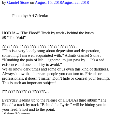
by
Gamiel Stone
on
August 15, 2018
August 22, 2018
Photo by: Ari Zelenko
HODJA – “The Flood” Track by track / behind the lyrics
#9 “The Void”
?? ??? ??? ?? ??????? ????? ??? ??? ?? ?????? .
“This is a very lonely song about depression and desperation,
something I am well acquainted with.” Admits Gamiel Stone .
“Numbing the pain of life… ignored, to just pass by… It’s a sad
existence and one that I try to avoid.”
We all know dark times and some of us even this kind of darkness.
Always know that there are people you can turn to. Friends or
professionals, it doesn’t matter. Don’t hide or conceal your feelings.
This is such an important subject!
?’? ???? ?????? ?? ???????…
Everyday leading up to the release of HODJAs third album “The
Flood” a track by track “Behind the Lyrics” will be hitting you in
your feed. Short and to the point.
10 days/10 songs.